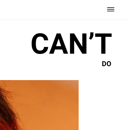
CAN’T
DO