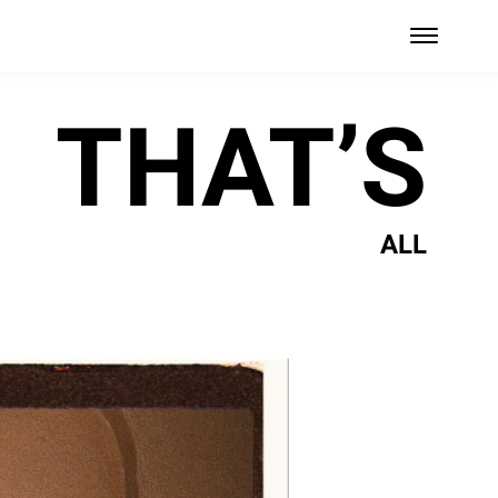
THAT’S
ALL